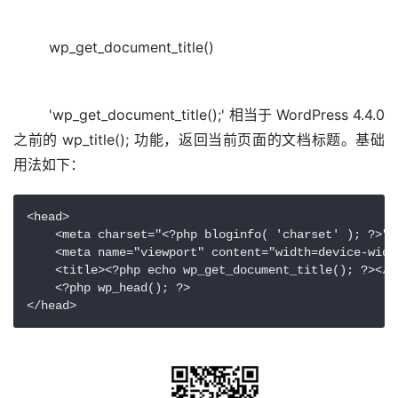
wp_get_document_title()
	'wp_get_document_title();' 相当于 WordPress 4.4.0 
之前的 wp_title(); 功能，返回当前页面的文档标题。基础
<head>

    <meta charset="<?php bloginfo( 'charset' ); ?>">

    <meta name="viewport" content="width=device-width
    <title><?php echo wp_get_document_title(); ?></ti
    <?php wp_head(); ?>

</head>