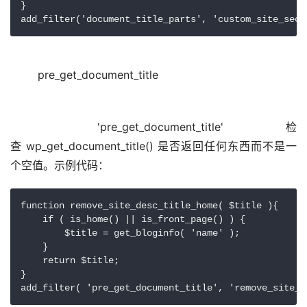
}

add_filter('document_title_parts', 'custom_site_seo_
pre_get_document_title
	'pre_get_document_title' 检
查 wp_get_document_title() 是否返回任何东西而不是一
function remove_site_desc_title_home( $title ){

    if ( is_home() || is_front_page() ) {

        $title = get_bloginfo( 'name' );

    }

    return $title;

}

add_filter( 'pre_get_document_title', 'remove_site_d