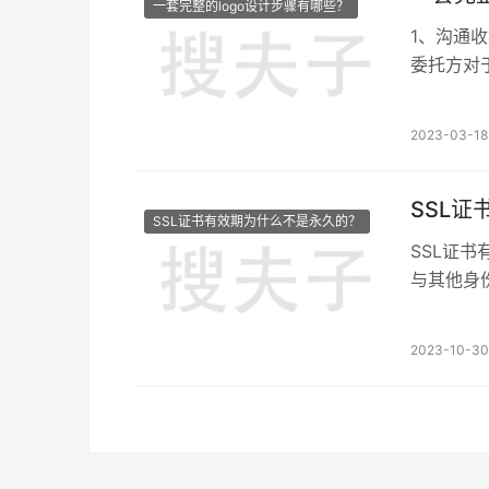
一套完整的logo设计步骤有哪些？
1、沟通收集信息 在标志设计开始之前
委托方对
文化、企
们可以得
2023-03-18
改稿，引
大体的方
的掌握委
SSL
SSL证书有效期为什么不是永久的？
SSL证
与其他身
果SSL
与证书申
2023-10-30 
以这就要
有效性，为访客
不断发展