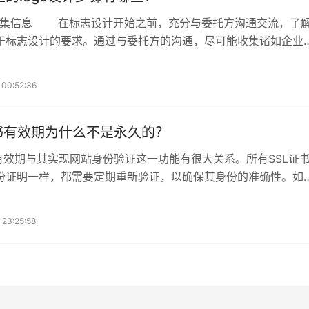
，充分与委托方沟通交流，了解
于标志设计的要求。通过与委托方的沟通，尽可能收集诸如企业
业面向的用户群体、企业类型等；在与委托方的沟通交流中，我
知需要通过设计解决委托方的那些需求。为避免无意义、反复的
 00:52:36
导客户说出对于标志的一些关键词，为之后的标志设计定下一个
向；通过网络查询委托方的官网、产品、创始人简介等，全方面
托方的各种资料。甚至有时需要查阅某一个国家的文
证书有效期为什么不是永久的？
书有效期与其实现网站身份验证这一功能有很大关系。所有SSL证
份证明一样，都需要定期重新验证，以确保其身份的准确性。如
证书长久有效，那么网站的身份信息发生变更，就会导致网站所有
请人身份不一致的情况发生，就无法保证网站身份的真实性，所
23:25:58
求SSL证书必须具备一定的时效性，才能保证网站身份信息的实
提供最真实准确的身份保障。 另外一方面，现在网络技术
，SSL证书虽然能够提供足够的安全